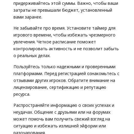
придерживайтесь этой суммы. Важно, чтобы ваши
затраты не превышали бюджет, установленный
вами заранее.
Не забывайте про время. Установите таймер для
игрового времени, чтобы избежать чрезмерного
увлечения. Четкое расписание поможет
контролировать активность и не позволит забыть
о реальных делах.
Пользуйтесь только надежными и проверенными
платформами. Перед регистрацией ознакомьтесь с
отзывами других игроков. Обратите внимание на
лицензирование, сертификацию и репутацию
ресурса.
Распространяйте информацию о своих успехах и
неудачах. Общение с друзьями или на форумах
может помочь вам получить свежий взгляд на
ситуацию и избежать излишней эйфории или
разочарования.