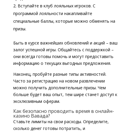
Вступайте в клуб лояльных игроков. С
программой лояльности накапливайте
специальные баллы, которые можно обменять на
призы.
Быть в курсе важнейших обновлений и акций – ваш
залог успешной игры. Общайтесь с поддержкой –
они всегда готовы помочь и могут предоставить
информацию о текущих выгодных предложения.
Наконец, пробуйте разные типы активностей.
Часто за регистрацию на новом развлечении
можно получить дополнительные призы. Чем
больше будет ваш опыт, тем шире станет доступ к
эксклюзивным оферам.
Как безопасно проводить время в онлайн-
казино Вавада?
Ставьте лимиты на свои расходы. Определите,
сколько денег готовы потратить, и