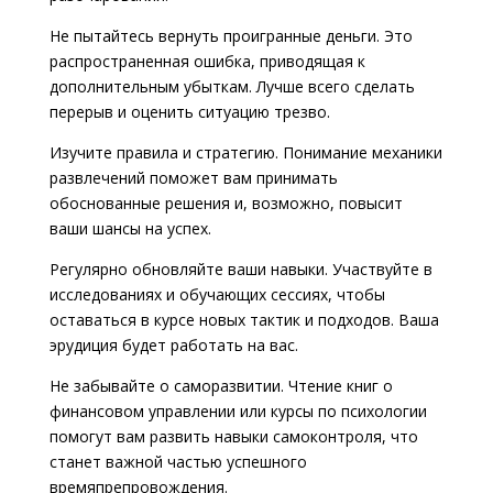
Не пытайтесь вернуть проигранные деньги. Это
распространенная ошибка, приводящая к
дополнительным убыткам. Лучше всего сделать
перерыв и оценить ситуацию трезво.
Изучите правила и стратегию. Понимание механики
развлечений поможет вам принимать
обоснованные решения и, возможно, повысит
ваши шансы на успех.
Регулярно обновляйте ваши навыки. Участвуйте в
исследованиях и обучающих сессиях, чтобы
оставаться в курсе новых тактик и подходов. Ваша
эрудиция будет работать на вас.
Не забывайте о саморазвитии. Чтение книг о
финансовом управлении или курсы по психологии
помогут вам развить навыки самоконтроля, что
станет важной частью успешного
времяпрепровождения.