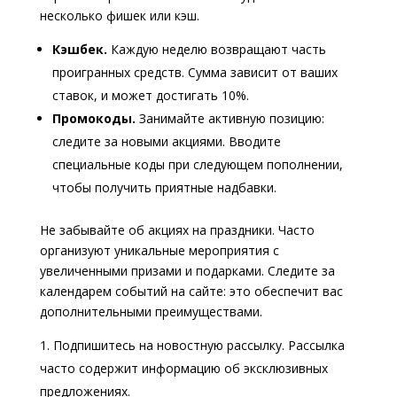
несколько фишек или кэш.
Кэшбек.
Каждую неделю возвращают часть
проигранных средств. Сумма зависит от ваших
ставок, и может достигать 10%.
Промокоды.
Занимайте активную позицию:
следите за новыми акциями. Вводите
специальные коды при следующем пополнении,
чтобы получить приятные надбавки.
Не забывайте об акциях на праздники. Часто
организуют уникальные мероприятия с
увеличенными призами и подарками. Следите за
календарем событий на сайте: это обеспечит вас
дополнительными преимуществами.
Подпишитесь на новостную рассылку. Рассылка
часто содержит информацию об эксклюзивных
предложениях.